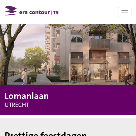
Toggl
navig
Lomanlaan
UTRECHT
Prettige feestdagen