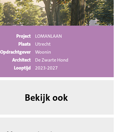
Project
LOMANLAAN
Plaats
Utrecht
Opdrachtgever
Woonin
Architect
De Zwarte Hond
Looptijd
2023-2027
Bekijk ook