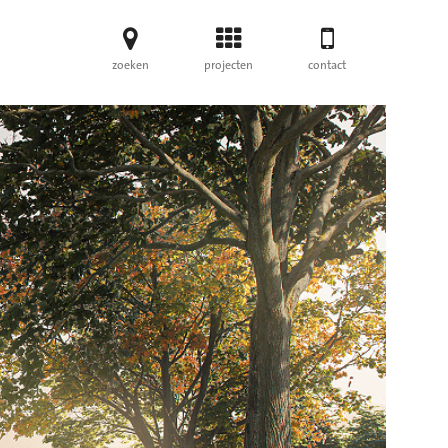
zoeken
projecten
contact