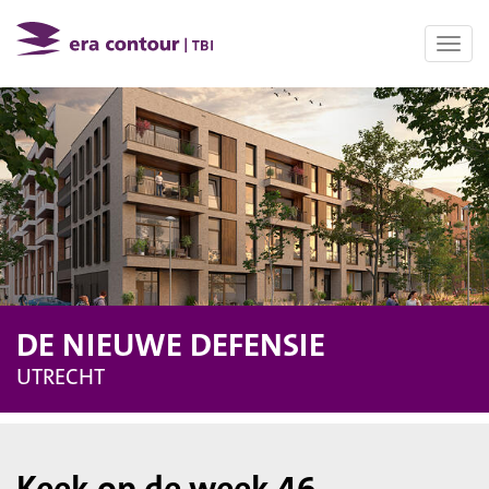
Toggl
navig
DE NIEUWE DEFENSIE
UTRECHT
Keek op de week 46