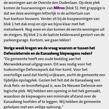
de woningen aan de Overste den Oudenlaan. Op deze plek
komen de huurwoningen van
Mitros
(blok 5). Het grappige is
dat we deze woningen letterlijk in de achtertuin van
hun kantoor bouwen. Verder zit bij de koopwoningen van
blok 1 het dak erop en zijn we bijna klaar met het
metselwerk. Nog even en dan komen de eerste woningen uit
de steigers. Bij blok 2 is de laatste kelderwand gestort van de
parkeergarage. Kortom, we gaan lekker!
Vorige week kregen we de vraag waarom er tussen het
Defensieterrein en de Kanaalweg kiepwagens reden?
"De gemeente heeft een oude bedding aan het
Merwedekanaal uitgegraven. Dit was nodig voor het
toekomstige Defensiepark dat hier komt. Voor het
overtollige zand dat hierbij vrijkwam, zocht de gemeente een
tijdelijke opslagplek. Gezien het feit dat de Kanaalweg een
druk fiets- en bromfietspad is, was De Nieuwe Defensie een
logische plek. Wij hebben een opening in het hek gemaakt,
waardoor de kiepwagens een minimale afstand over de
Kanaalweg hoefden af te leggen. Wij hebben de gemeente
geholpen met een veilige oplosing."