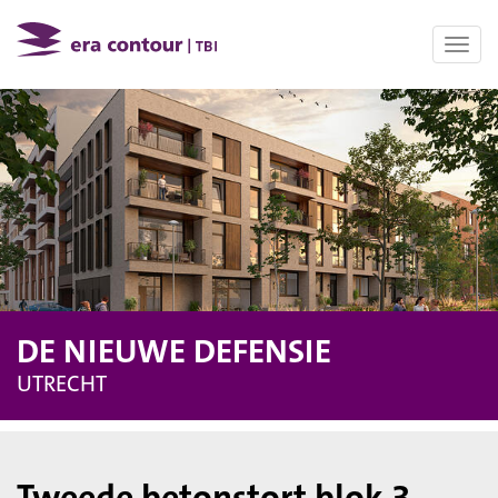
Toggl
navig
DE NIEUWE DEFENSIE
UTRECHT
Tweede betonstort blok 3