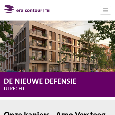
Toggl
navig
DE NIEUWE DEFENSIE
UTRECHT
Onze kanjers - Arno Versteeg