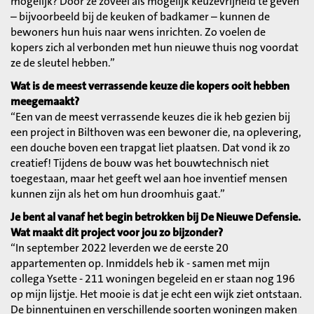
mogelijk? Door ze zoveel als mogelijk keuzevrijheid te geven
– bijvoorbeeld bij de keuken of badkamer – kunnen de
bewoners hun huis naar wens inrichten. Zo voelen de
kopers zich al verbonden met hun nieuwe thuis nog voordat
ze de sleutel hebben.”
Wat is de meest verrassende keuze die kopers ooit hebben
meegemaakt?
“Een van de meest verrassende keuzes die ik heb gezien bij
een project in Bilthoven was een bewoner die, na oplevering,
een douche boven een trapgat liet plaatsen. Dat vond ik zo
creatief! Tijdens de bouw was het bouwtechnisch niet
toegestaan, maar het geeft wel aan hoe inventief mensen
kunnen zijn als het om hun droomhuis gaat.”
Je bent al vanaf het begin betrokken bij De Nieuwe Defensie.
Wat maakt dit project voor jou zo bijzonder?
“In september 2022 leverden we de eerste 20
appartementen op. Inmiddels heb ik - samen met mijn
collega Ysette - 211 woningen begeleid en er staan nog 196
op mijn lijstje. Het mooie is dat je echt een wijk ziet ontstaan.
De binnentuinen en verschillende soorten woningen maken