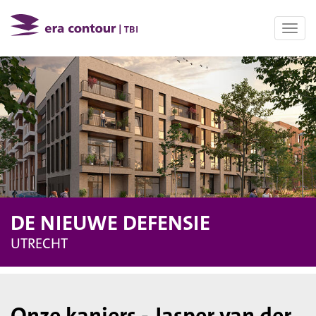
Toggl
navig
DE NIEUWE DEFENSIE
UTRECHT
Onze kanjers - Jasper van der